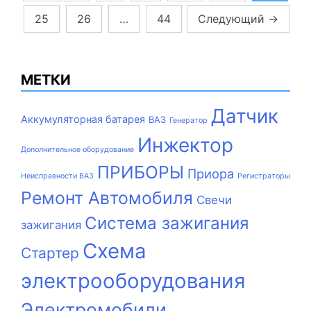
записей
25
26
…
44
Следующий
→
МЕТКИ
Датчик
Аккумуляторная батарея
ВАЗ
Генератор
Инжектор
Дополнительное оборудование
ПРИБОРЫ
Приора
Неисправности ВАЗ
Регистраторы
Ремонт Автомобиля
Свечи
Система зажигания
зажигания
Схема
Стартер
электрооборудования
Электромобили