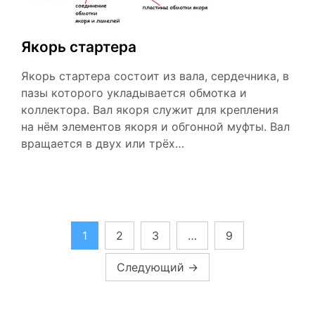
Якорь стартера
Якорь стартера состоит из вала, сердечника, в
пазы которого укладывается обмотка и
коллектора. Вал якоря служит для крепления
на нём элементов якоря и обгонной муфты. Вал
вращается в двух или трёх…
Пагинация
1
2
3
…
9
записей
Следующий
→