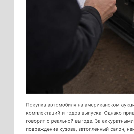
Покупка автомобиля на американском аукц
комплектаций и годов выпуска. Однако прив
говорит о реальной выгоде. За аккуратным
повреждение кузова, затопленный салон, н