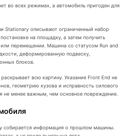
ает во всех режимах, а автомобиль пригоден для
ли Stationary описывают ограниченный набор
постановке на площадку, а затем получить
 или перемещении. Машина со статусом Run and
дкости, деформированную подвеску,
онных блоков.
раскрывает всю картину. Указание Front End не
онов, геометрию кузова и исправность силового
ся не менее важным, чем основное повреждение.
омобиля
му собирается информация о прошлом машины.
оргах, а не после выигрыша лота.