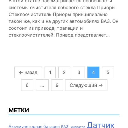
В этой статье рассматривается особенности
системы очистителя лобового стекла Приоры.
Стеклоочиститель Приоры принципиально
такой же, как и на других автомобилях ВАЗ. Он
состоит из привода, трапеции и
стеклоочистителей. Привод представляет…
Пагинация
←
назад
1
2
3
4
5
записей
6
…
9
Следующий
→
МЕТКИ
Датчик
Аккумуляторная батарея
ВАЗ
Генератор