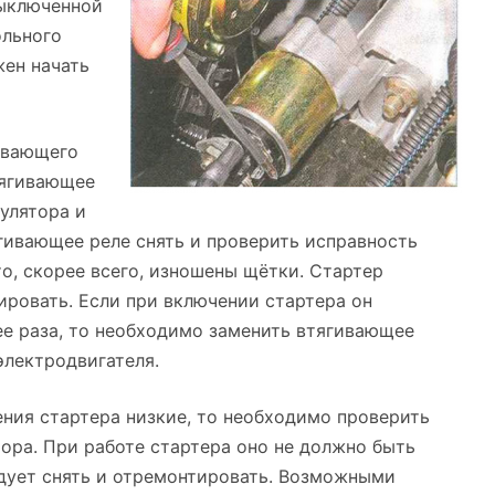
выключенной
ольного
жен начать
ивающего
тягивающее
улятора и
гивающее реле снять и проверить исправность
о, скорее всего, изношены щётки. Стартер
ировать. Если при включении стартера он
ее раза, то необходимо заменить втягивающее
электродвигателя.
ения стартера низкие, то необходимо проверить
ора. При работе стартера оно не должно быть
едует снять и отремонтировать. Возможными