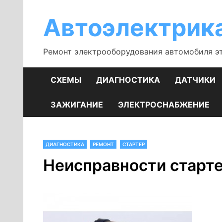
Перейти
к
Автоэлектрик
содержимому
Ремонт электрооборудования автомобиля э
СХЕМЫ
ДИАГНОСТИКА
ДАТЧИКИ
ЗАЖИГАНИЕ
ЭЛЕКТРОСНАБЖЕНИЕ
ДИАГНОСТИКА
РЕМОНТ
СТАРТЕР
Неисправности стартер