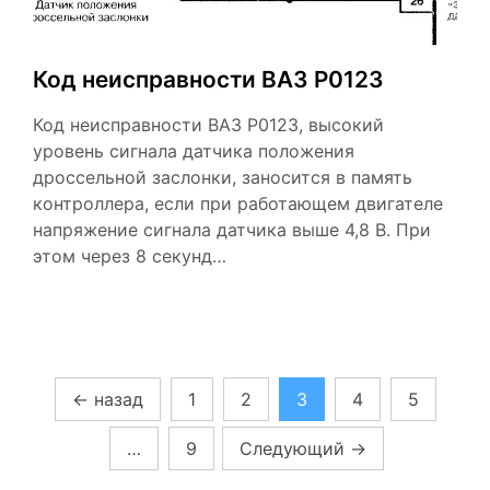
Код неисправности ВАЗ Р0123
Код неисправности ВАЗ Р0123, высокий
уровень сигнала датчика положения
дроссельной заслонки, заносится в память
контроллера, если при работающем двигателе
напряжение сигнала датчика выше 4,8 В. При
этом через 8 секунд…
Пагинация
←
назад
1
2
3
4
5
записей
…
9
Следующий
→