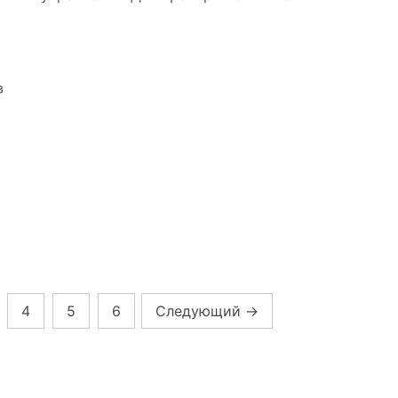
в
4
5
6
Следующий
→