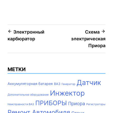
Навигация
Электронный
Схема
карбюратор
электрическая
по
Приора
записям
МЕТКИ
Датчик
Аккумуляторная батарея
ВАЗ
Генератор
Инжектор
Дополнительное оборудование
ПРИБОРЫ
Приора
Неисправности ВАЗ
Регистраторы
Ремонт Автомобиля
Свечи