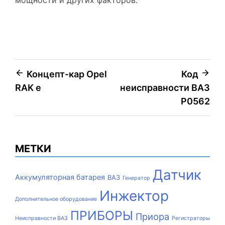
Навигация
Концепт-кар Opel
Код
RAK e
неисправности ВАЗ
по
Р0562
записям
МЕТКИ
Датчик
Аккумуляторная батарея
ВАЗ
Генератор
Инжектор
Дополнительное оборудование
ПРИБОРЫ
Приора
Неисправности ВАЗ
Регистраторы