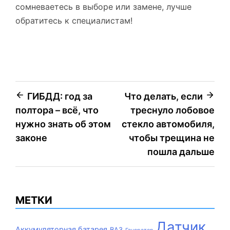
сомневаетесь в выборе или замене, лучше
обратитесь к специалистам!
Навигация
ГИБДД: год за
Что делать, если
полтора – всё, что
треснуло лобовое
по
нужно знать об этом
стекло автомобиля,
записям
законе
чтобы трещина не
пошла дальше
МЕТКИ
Датчик
Аккумуляторная батарея
ВАЗ