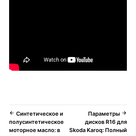
Навигация
Синтетическое и
Параметры
полусинтетическое
дисков R16 для
по
моторное масло: в
Skoda Karoq: Полный