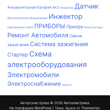
Датчик
Аккумуляторная батарея
ВАЗ
Генератор
Инжектор
Дополнительное оборудование
ПРИБОРЫ
Приора
Неисправности ВАЗ
Регистраторы
Ремонт Автомобиля
Свечи
Система зажигания
зажигания
Схема
Стартер
электрооборудования
Электромобили
Электроснабжение
инжето
Авторские права © 2026
Автоэлектрика
.
На платформе WordPress
|
Тема: Apace от
ThemezHut
.