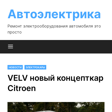
Перейти
к
Автоэлектрика
содержимому
Ремонт электрооборудования автомобиля это
просто
НОВОСТИ
ЭЛЕКТРОКАРЫ
VELV новый концепткар
Citroen