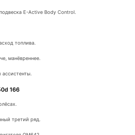
одвеска E-Active Body Control.
асход топлива.
че, манёвреннее.
 ассистенты.
0d 166
олёсах.
ный третий ряд.
вигателя OM642.