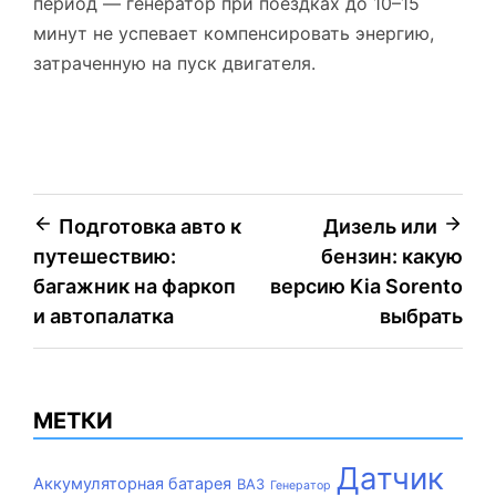
период — генератор при поездках до 10–15
минут не успевает компенсировать энергию,
затраченную на пуск двигателя.
Навигация
Подготовка авто к
Дизель или
путешествию:
бензин: какую
по
багажник на фаркоп
версию Kia Sorento
записям
и автопалатка
выбрать
МЕТКИ
Датчик
Аккумуляторная батарея
ВАЗ
Генератор