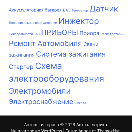
Датчик
Аккумуляторная батарея
ВАЗ
Генератор
Инжектор
Дополнительное оборудование
ПРИБОРЫ
Приора
Неисправности ВАЗ
Регистраторы
Ремонт Автомобиля
Свечи
Система зажигания
зажигания
Схема
Стартер
электрооборудования
Электромобили
Электроснабжение
инжето
Авторские права © 2026
Автоэлектрика
.
На платформе WordPress
|
Тема: Apace от
ThemezHut
.