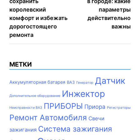
сохранить
в городе: какие
по
королевский
параметры
записям
комфорт и избежать
действительно
дорогостоящего
важны
ремонта
МЕТКИ
Датчик
Аккумуляторная батарея
ВАЗ
Генератор
Инжектор
Дополнительное оборудование
ПРИБОРЫ
Приора
Неисправности ВАЗ
Регистраторы
Ремонт Автомобиля
Свечи
Система зажигания
зажигания