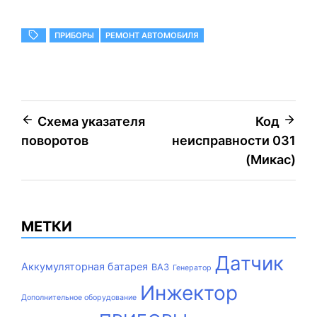
ПРИБОРЫ
РЕМОНТ АВТОМОБИЛЯ
Навигация
Схема указателя
Код
поворотов
неисправности 031
по
(Микас)
записям
МЕТКИ
Датчик
Аккумуляторная батарея
ВАЗ
Генератор
Инжектор
Дополнительное оборудование