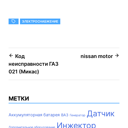
ЭЛЕКТРОСНАБЖЕНИЕ
Навигация
Код
nissan motor
неисправности ГАЗ
по
021 (Микас)
записям
МЕТКИ
Датчик
Аккумуляторная батарея
ВАЗ
Генератор
Инжектор
Дополнительное оборудование