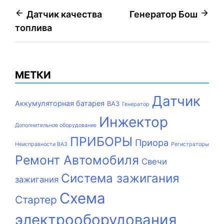
Навигация
Датчик качества
Генератор Бош
топлива
по
записям
МЕТКИ
Датчик
Аккумуляторная батарея
ВАЗ
Генератор
Инжектор
Дополнительное оборудование
ПРИБОРЫ
Приора
Неисправности ВАЗ
Регистраторы
Ремонт Автомобиля
Свечи
Система зажигания
зажигания
Схема
Стартер
электрооборудования