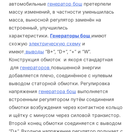
автомобильные
генератор бош
претерпели
массу изменений, в частности уменьшилась
масса, выносной регулятор заменён на
встроенный, улучшились
характеристики.
Генераторы бош
имеют
схожую
электрическую схему
и
имеют
выводы
“В+”, “D+”, “+” и “W”.
Конструкция обмоток и якоря стандартная
для
генераторов
повышенной энергии
добавляется плечо, соединённое с нулевым
выводом статорной обмотки. Регулировка
напряжения
генератора бош
выполняется
встроенным регулятором путём соединения
обмотки возбуждения через контактное кольцо
и щётку с минусом через силовой транзистор.
Второй конец обмотки соединяется с выводом
“D+”. Входное напряжение регулятор получает с