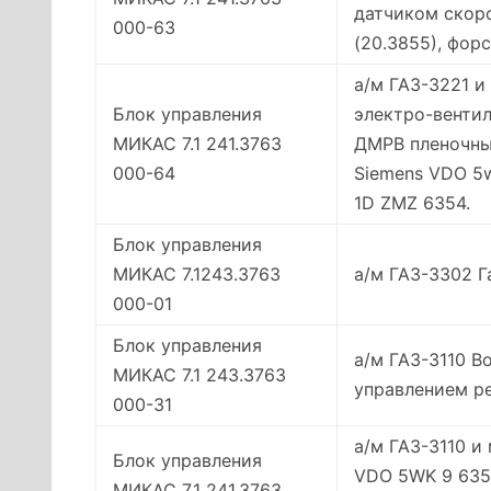
датчиком скор
000-63
(20.3855), фор
а/м ГАЗ-3221 и
Блок управления
электро-вентил
МИКАС 7.1 241.3763
ДМРВ пленочный
000-64
Siemens VDO 5w
1D ZMZ 6354.
Блок управления
МИКАС 7.1243.3763
а/м ГАЗ-3302 Г
000-01
Блок управления
а/м ГАЗ-3110 Во
МИКАС 7.1 243.3763
управлением ре
000-31
а/м ГАЗ-3110 и
Блок управления
VDO 5WK 9 635 
МИКАС 7.1 241.3763