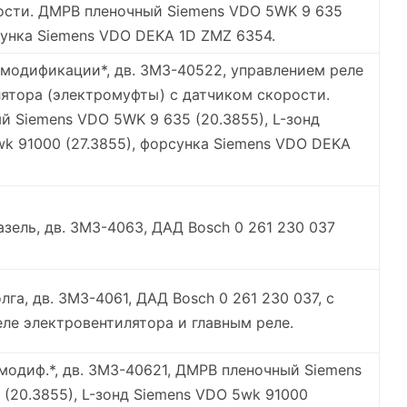
ости. ДМРВ пленочный Siemens VDO 5WK 9 635
сунка Siemens VDO DEKA 1D ZMZ 6354.
 модификации*, дв. ЗМЗ-40522, управлением реле
ятора (электромуфты) с датчиком скорости.
 Siemens VDO 5WK 9 635 (20.3855), L-зонд
k 91000 (27.3855), форсунка Siemens VDO DEKA
азель, дв. ЗМЗ-4063, ДАД Bosch 0 261 230 037
лга, дв. ЗМЗ-4061, ДАД Bosch 0 261 230 037, с
ле электровентилятора и главным реле.
 модиф.*, дв. ЗМЗ-40621, ДМРВ пленочный Siemens
(20.3855), L-зонд Siemens VDO 5wk 91000