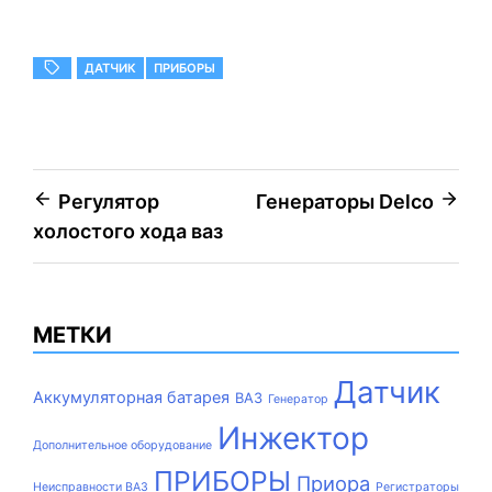
ДАТЧИК
ПРИБОРЫ
Навигация
Регулятор
Генераторы Delco
холостого хода ваз
по
записям
МЕТКИ
Датчик
Аккумуляторная батарея
ВАЗ
Генератор
Инжектор
Дополнительное оборудование
ПРИБОРЫ
Приора
Неисправности ВАЗ
Регистраторы