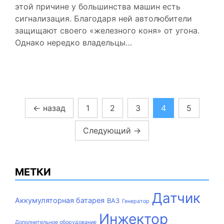
этой причине у большинства машин есть
сигнализация. Благодаря ней автолюбители
защищают своего «железного коня» от угона.
Однако нередко владельцы…
Пагинация
←
назад
1
2
3
4
5
записей
Следующий
→
МЕТКИ
Датчик
Аккумуляторная батарея
ВАЗ
Генератор
Инжектор
Дополнительное оборудование