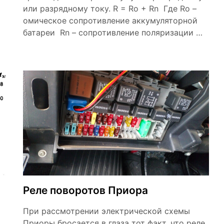
или разрядному току. R = Ro + Rn Где Ro –
омическое сопротивление аккумуляторной
батареи Rn – сопротивление поляризации …
Реле поворотов Приора
При рассмотрении электрической схемы
Приоры бросается в глаза тот факт, что реле